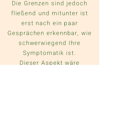
Die Grenzen sind jedoch
fließend und mitunter ist
erst nach ein paar
Gesprächen erkennbar, wie
schwerwiegend Ihre
Symptomatik ist.
Dieser Aspekt wäre
insbesondere dann von
Bedeutung, wenn Sie über
eine Private
Krankenversicherung
verfügen und anteilig die
Kosten erstattet
bekommen möchten. Dies